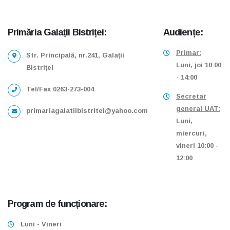
Primăria Galații Bistriței:
Audiențe:
Primar:
Str. Principală, nr.241, Galații
Luni, joi 10:00
Bistriței
- 14:00
Tel/Fax 0263-273-004
Secretar
general UAT:
primariagalatiibistritei@yahoo.com
Luni,
miercuri,
vineri 10:00 -
12:00
Program de funcționare:
Luni - Vineri