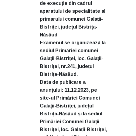
de execuție din cadrul
aparatului de specialitate al
primarului comunei Galații-
Bistriței, județul Bistrița-
Năsăud
Examenul se organizează la
sediul Primăriei comunei
Galații-Bistriței, loc. Galații-
Bistriței, nr.241, județul
Bistrița-Năsăud.
Data de publicare a
anunțului: 11.12.2023, pe
site-ul Primăriei Comunei
Galații-Bistriței, județul
Bistrița-Năsăud și la sediul
Primăriei Comunei Galații-
Bistriței, loc. Galații-Bistriței,