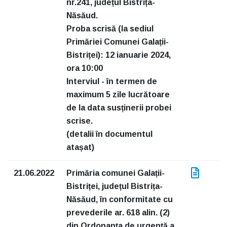
nr.241, județul Bistrița-
Năsăud.
Proba scrisă (la sediul
Primăriei Comunei Galații-
Bistriței): 12 ianuarie 2024,
ora 10:00
Interviul - în termen de
maximum 5 zile lucrătoare
de la data susținerii probei
scrise.
(detalii în documentul
atașat)
21.06.2022
Primăria comunei Galații-
Bistriței, județul Bistrița-
Năsăud, în conformitate cu
prevederile ar. 618 alin. (2)
din Ordonanța de urgență a