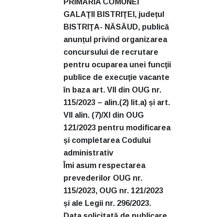
PRIMĂRIA COMUNEI
GALAŢII BISTRIŢEI, județul
BISTRIŢA- NĂSĂUD, publică
anunțul privind organizarea
concursului de recrutare
pentru ocuparea unei funcţii
publice de execuţie vacante
în baza art. VII din OUG nr.
115/2023 – alin.(2) lit.a) și art.
VII alin. (7)/XI din OUG
121/2023 pentru modificarea
și completarea Codului
administrativ
Îmi asum respectarea
prevederilor OUG nr.
115/2023, OUG nr. 121/2023
și ale Legii nr. 296/2023.
Data solicitată de publicare