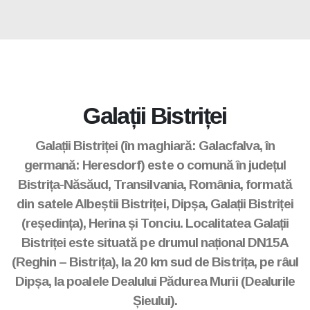
Galacfalva
Galații Bistriței
Galații Bistriței (în maghiară: Galacfalva, în
germană: Heresdorf) este o comună în județul
Bistrița-Năsăud, Transilvania, România, formată
din satele Albeștii Bistriței, Dipșa, Galații Bistriței
(reședința), Herina și Tonciu. Localitatea Galații
Bistriței este situată pe drumul național DN15A
(Reghin – Bistrița), la 20 km sud de Bistrița, pe râul
Dipșa, la poalele Dealului Pădurea Murii (Dealurile
Șieului).