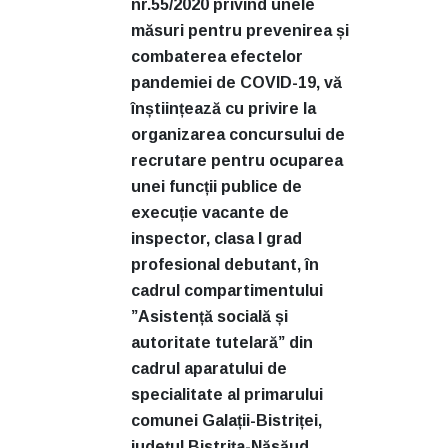
nr.55/2020 privind unele
măsuri pentru prevenirea și
combaterea efectelor
pandemiei de COVID-19, vă
înștiințează cu privire la
organizarea concursului de
recrutare pentru ocuparea
unei funcții publice de
execuție vacante de
inspector, clasa I grad
profesional debutant, în
cadrul compartimentului
”Asistență socială și
autoritate tutelară” din
cadrul aparatului de
specialitate al primarului
comunei Galații-Bistriței,
județul Bistrița-Năsăud